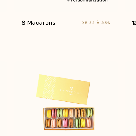
8 Macarons
1
DE 22 À 25€