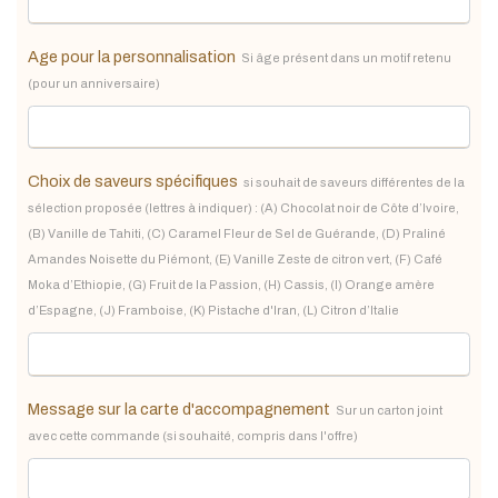
Age pour la personnalisation
Si âge présent dans un motif retenu
(pour un anniversaire)
Choix de saveurs spécifiques
si souhait de saveurs différentes de la
sélection proposée (lettres à indiquer) : (A) Chocolat noir de Côte d’Ivoire,
(B) Vanille de Tahiti, (C) Caramel Fleur de Sel de Guérande, (D) Praliné
Amandes Noisette du Piémont, (E) Vanille Zeste de citron vert, (F) Café
Moka d’Ethiopie, (G) Fruit de la Passion, (H) Cassis, (I) Orange amère
d’Espagne, (J) Framboise, (K) Pistache d'Iran, (L) Citron d’Italie
Message sur la carte d'accompagnement
Sur un carton joint
avec cette commande (si souhaité, compris dans l'offre)